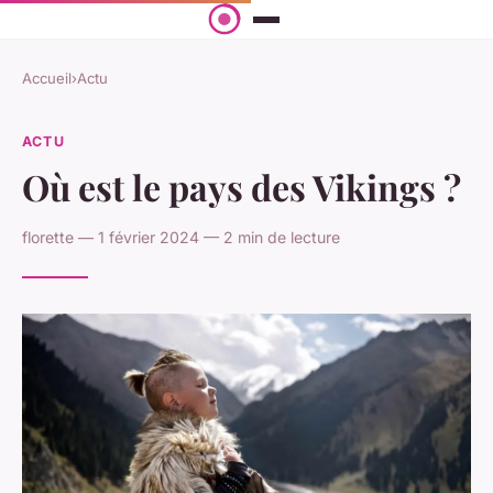
Accueil
›
Actu
ACTU
Où est le pays des Vikings ?
florette — 1 février 2024 — 2 min de lecture