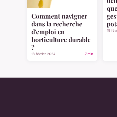
dém
que
ges
Comment naviguer
pot
dans la recherche
d'emploi en
18 fév
horticulture durable
?
18 février 2024
7 min