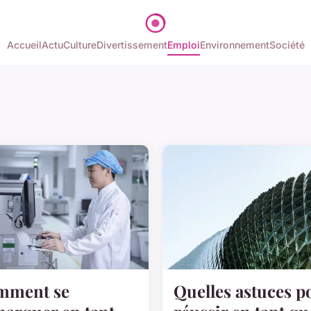
Accueil
Actu
Culture
Divertissement
Emploi
Environnement
Société
mment se
Quelles astuces p