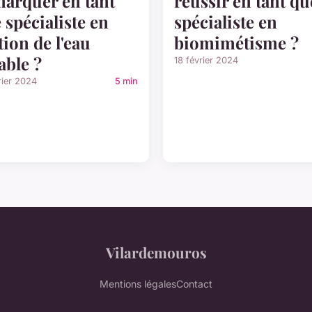
arquer en tant
réussir en tant qu
 spécialiste en
spécialiste en
tion de l'eau
biomimétisme ?
able ?
18 février 2024
rier 2024
5 min
Vilardemouros
Mentions légales
Contact