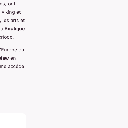
ues, ont
 viking et
 les arts et
la
Boutique
ériode.
 l'Europe du
elaw
en
ême accédé