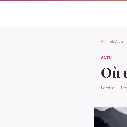
Accueil
›
Actu
ACTU
Où e
florette — 1 f