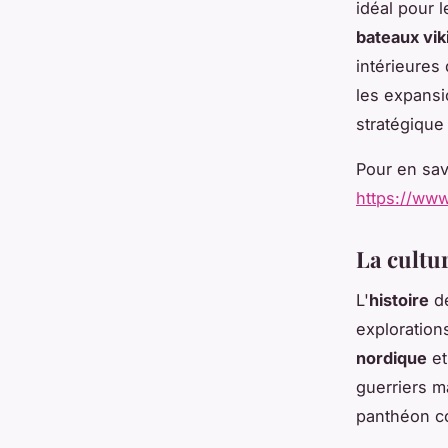
idéal pour 
bateaux vik
intérieures
les expansio
stratégique 
Pour en savo
https://www
La cultur
L'
histoire
de
exploration
nordique
et
guerriers ma
panthéon co