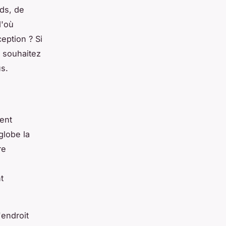
ds, de
d'où
ception ? Si
 souhaitez
us.
ment
globe la
re
t
'endroit