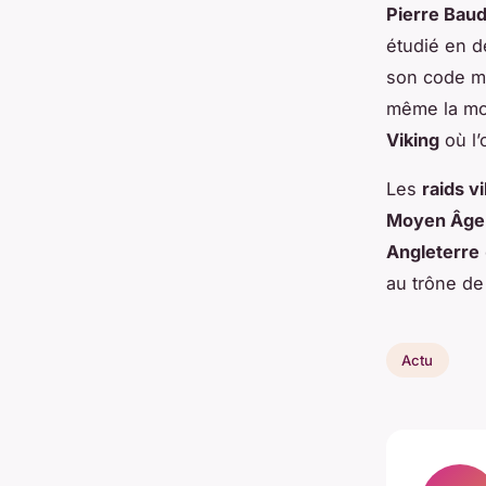
Pierre Baud
étudié en d
son code mor
même la mo
Viking
où l’
Les
raids v
Moyen Âge
Angleterre
au trône de
Actu