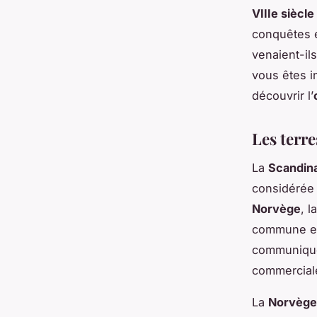
VIIIe siècle
conquêtes e
venaient-ils
vous êtes i
découvrir l’
Les terr
La
Scandin
considérée 
Norvège
, l
commune et
communiquer
commercial
La
Norvège