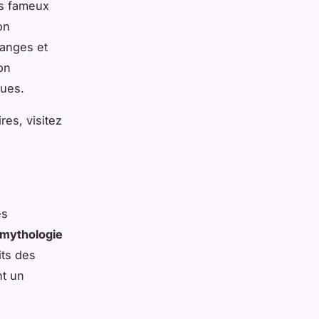
es fameux
on
hanges et
on
ques.
res, visitez
es
mythologie
its des
nt un