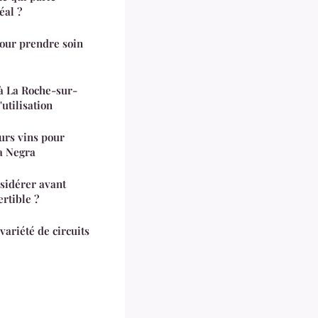
éal ?
our prendre soin
à La Roche-sur-
'utilisation
eurs vins pour
a Negra
nsidérer avant
rtible ?
ariété de circuits