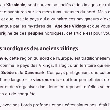
au
XIe siècle
, sont souvent associés à des images de rai
t d'aventures sur les mers tumultueuses du nord. Mais 
 et quel était le pays qui a vu naître ces navigateurs d'ex
ntrigué par les mystères de l'
Âge des Vikings
et que vous
origine
de ces
peuples
nordiques, cet article est pour vo
es nordiques des anciens vikings
avie
, cette région du
nord
de l’Europe, est traditionnelle
comme le pays des Vikings. Il s'agit d'un territoire qui en
a
Suède
et le
Danemark
. Ces pays partageaient une cultu
 une langue – le
vieux norrois
– qui leur permettaient de
 et de s’organiser dans leurs entreprises, qu’elles soien
es ou de conquête.
, avec ses fjords profonds et ses côtes sinueuses, était l